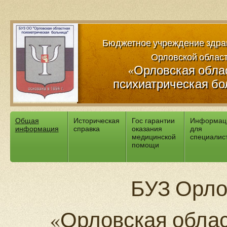
Версия для слабовидящих:
Изображения:
Вкл
Вы
Бюджетное учреждение здра
Орловской облас
«Орловская обла
психиатрическая бо
Общая
Историческая
Гос гарантии
Информац
информация
справка
оказания
для
медицинской
специалис
помощи
БУЗ Орло
«Орловская облас