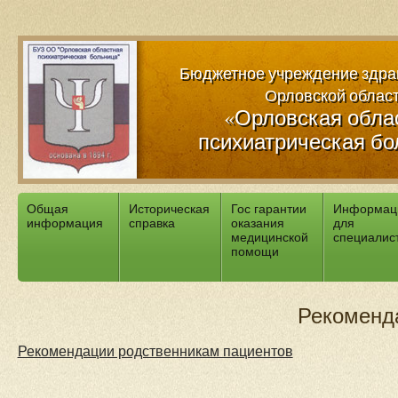
Версия для слабовидящих:
Изображения:
Вкл
Вы
Бюджетное учреждение здра
Орловской облас
«Орловская обла
психиатрическая бо
Общая
Историческая
Гос гарантии
Информац
информация
справка
оказания
для
медицинской
специалис
помощи
Рекоменд
Рекомендации родственникам пациентов